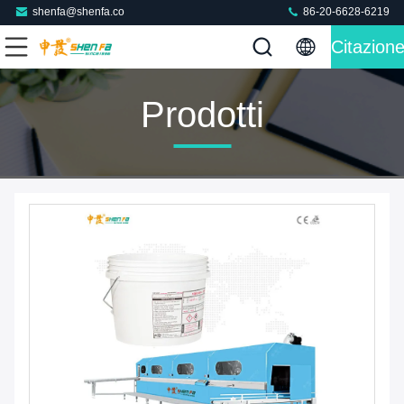
shenfa@shenfa.co
86-20-6628-6219
Citazion
Prodotti