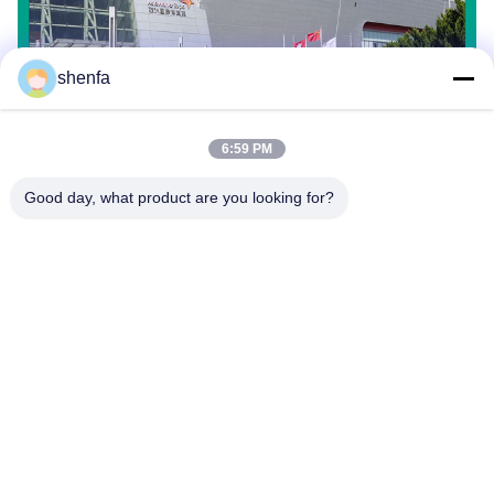
shenfa
6:59 PM
Good day, what product are you looking for?
Shen Fa Eng. Co., Ltd. (Guangzhou)
shenfa@shenfa.co
86-20-6628-6219
Distretto del sud Canton, Cin
a di Huadu della strada di N
o.9 Huaxing