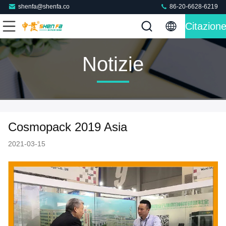
shenfa@shenfa.co
86-20-6628-6219
Citazion
Notizie
Cosmopack 2019 Asia
2021-03-15