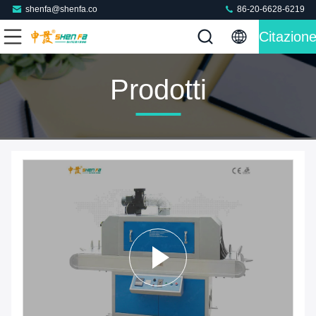
shenfa@shenfa.co
86-20-6628-6219
Citazion
Prodotti