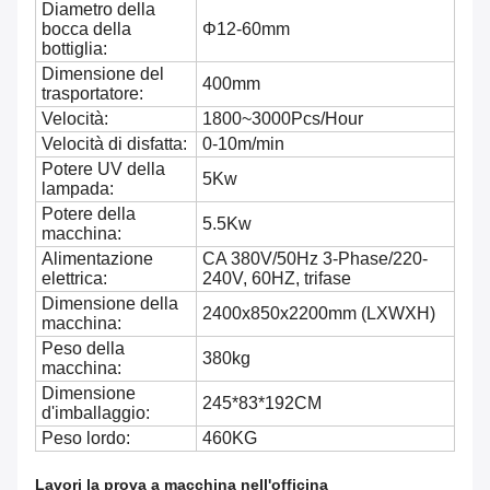
Diametro della
bocca della
Φ12-60mm
bottiglia:
Dimensione del
400mm
trasportatore:
Velocità:
1800~3000Pcs/Hour
Velocità di disfatta:
0-10m/min
Potere UV della
5Kw
lampada:
Potere della
5.5Kw
macchina:
Alimentazione
CA 380V/50Hz 3-Phase/220-
elettrica:
240V, 60HZ, trifase
Dimensione della
2400x850x2200mm (LXWXH)
macchina:
Peso della
380kg
macchina:
Dimensione
245*83*192CM
d'imballaggio:
Peso lordo:
460KG
Lavori la prova a macchina nell'officina