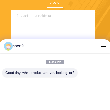
presto.
shenfa
Invia
11:49 PM
Good day, what product are you looking for?
Shen Fa Eng. Co., Ltd. (Guangzhou)
shenfa@shenfa.co