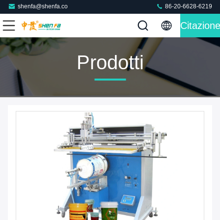
shenfa@shenfa.co
86-20-6628-6219
Citazion
Prodotti