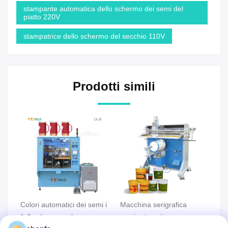
stampante automatica dello schermo dei semi del
piatto 220V
stampatrice dello schermo del secchio 110V
Prodotti simili
atici dei semi i
Macchina serigrafica
Stampante serigrafi
ano la
semiautomatica con
semiautomatica a f