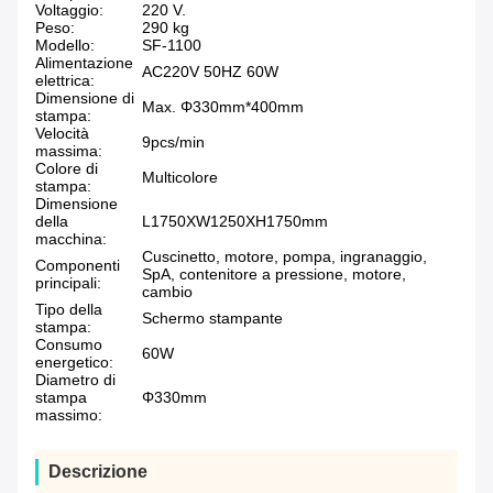
Voltaggio:
220 V.
Peso:
290 kg
Modello:
SF-1100
Alimentazione
AC220V 50HZ 60W
elettrica:
Dimensione di
Max. Φ330mm*400mm
stampa:
Velocità
9pcs/min
massima:
Colore di
Multicolore
stampa:
Dimensione
della
L1750XW1250XH1750mm
macchina:
Cuscinetto, motore, pompa, ingranaggio,
Componenti
SpA, contenitore a pressione, motore,
principali:
cambio
Tipo della
Schermo stampante
stampa:
Consumo
60W
energetico:
Diametro di
stampa
Φ330mm
massimo:
Descrizione