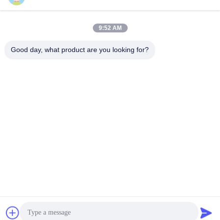
Invia
9:52 AM
Good day, what product are you looking for?
Shen Fa Eng. Co., Ltd. (Guangzhou)
shenfa@shenfa.co
86-20-6628-6219
Distretto del sud Canton, Cin
a di Huadu della strada di N
o.9 Huaxing
Cina Buona qualità Stampatrice automatica dello schermo Fornitore. 2026
Shen Fa Eng. Co., Ltd. (Guangzhou) Tutti i diritti riservati.