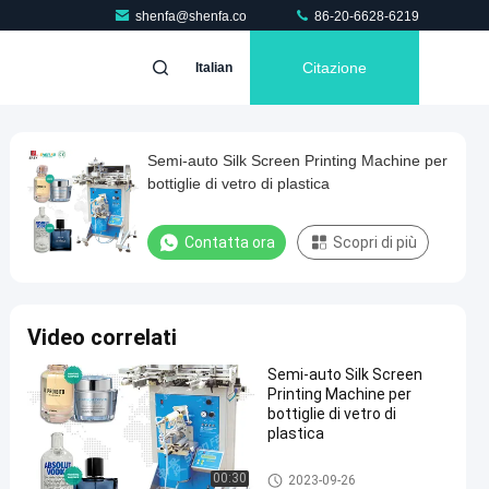
shenfa@shenfa.co
86-20-6628-6219
Citazione
Italian
Semi-auto Silk Screen Printing Machine per
bottiglie di vetro di plastica
Contatta ora
Scopri di più
Video correlati
Semi-auto Silk Screen
Printing Machine per
bottiglie di vetro di
plastica
Macchine per la stampa a sch
00:30
2023-09-26