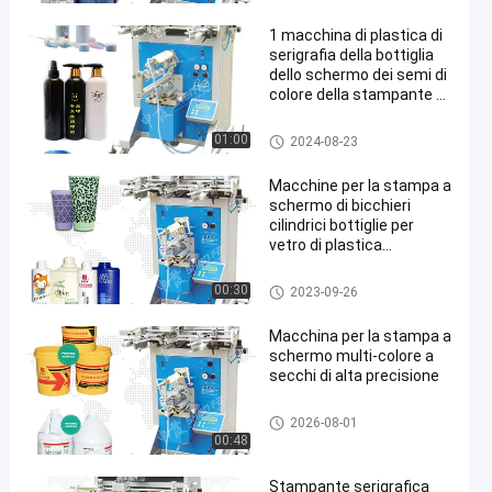
ermo semiautomatica
1 macchina di plastica di
serigrafia della bottiglia
dello schermo dei semi di
colore della stampante di
Auto Syringe Pet della
tazza da caffè
Macchine per la stampa a sch
01:00
2024-08-23
automatica del film
ermo semiautomatica
Macchine per la stampa a
schermo di bicchieri
cilindrici bottiglie per
vetro di plastica
materiale metallico 60W
Macchine per la stampa a sch
00:30
2023-09-26
ermo semiautomatica
Macchina per la stampa a
schermo multi-colore a
secchi di alta precisione
Macchine per la stampa a sch
2026-08-01
ermo semiautomatica
00:48
Stampante serigrafica