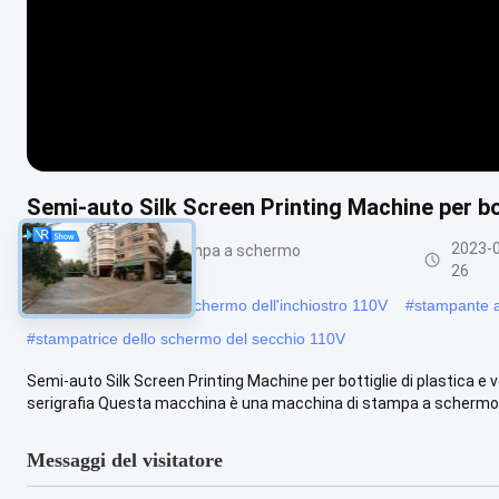
Semi-auto Silk Screen Printing Machine per bott
2023-
Macchine per la stampa a schermo
semiautomatica
26
#
stampatrice UV dello schermo dell'inchiostro 110V
#
stampante a
#
stampatrice dello schermo del secchio 110V
Semi-auto Silk Screen Printing Machine per bottiglie di plastica e
serigrafia Questa macchina è una macchina di stampa a schermo un
Messaggi del visitatore