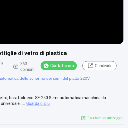
iglie di vetro di plastica
09-
363
Contatta ora
Condividi
opinioni
utomatica dello schermo dei semi del piatto 220V
 vetro, barattoli, ecc. SF-250 Semi-automatica macchina da
iversale, ....
Guarda di più
Lasciate un messaggio